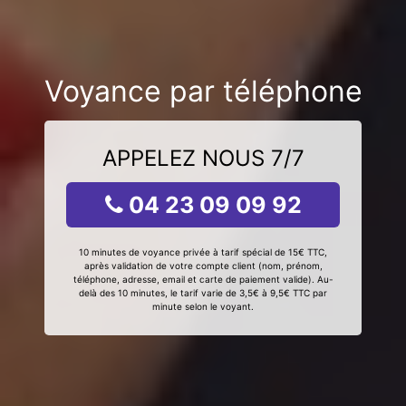
Voyance par téléphone
APPELEZ NOUS 7/7
04 23 09 09 92
10 minutes de voyance privée à tarif spécial de 15€ TTC,
après validation de votre compte client (nom, prénom,
téléphone, adresse, email et carte de paiement valide). Au-
delà des 10 minutes, le tarif varie de 3,5€ à 9,5€ TTC par
minute selon le voyant.