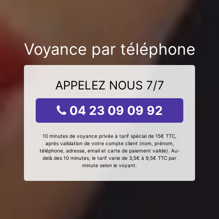
Voyance par téléphone
APPELEZ NOUS 7/7
04 23 09 09 92
10 minutes de voyance privée à tarif spécial de 15€ TTC,
après validation de votre compte client (nom, prénom,
téléphone, adresse, email et carte de paiement valide). Au-
delà des 10 minutes, le tarif varie de 3,5€ à 9,5€ TTC par
minute selon le voyant.