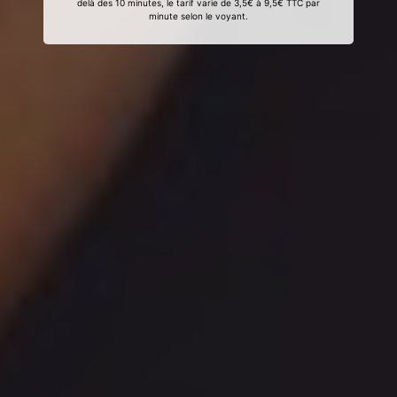
delà des 10 minutes, le tarif varie de 3,5€ à 9,5€ TTC par
minute selon le voyant.