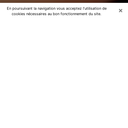
×
En poursuivant la navigation vous acceptez l'utilisation de
cookies nécessaires au bon fonctionnement du site.
Médium Pure dans l'Yonne
Medium pure dans l'Yonne par
téléphone pas chère pour avancer
dans votre vie