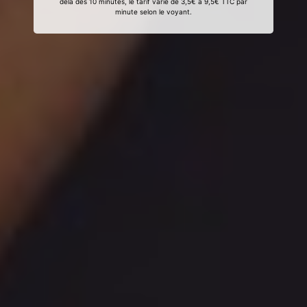
delà des 10 minutes, le tarif varie de 3,5€ à 9,5€ TTC par
minute selon le voyant.