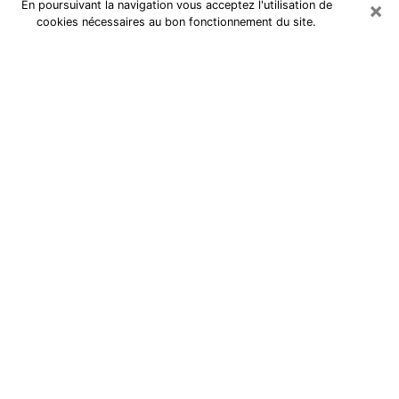
×
En poursuivant la navigation vous acceptez l'utilisation de
cookies nécessaires au bon fonctionnement du site.
Médium Pure à La Chapelle-Saint-
Mesmin
Medium pure à La Chapelle-Saint-
Mesmin par téléphone pas chère
pour avancer dans votre vie