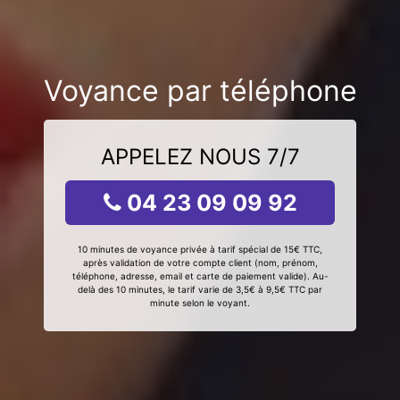
Voyance par téléphone
APPELEZ NOUS 7/7
04 23 09 09 92
10 minutes de voyance privée à tarif spécial de 15€ TTC,
après validation de votre compte client (nom, prénom,
téléphone, adresse, email et carte de paiement valide). Au-
delà des 10 minutes, le tarif varie de 3,5€ à 9,5€ TTC par
minute selon le voyant.