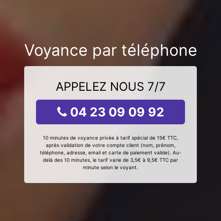
Voyance par téléphone
APPELEZ NOUS 7/7
04 23 09 09 92
10 minutes de voyance privée à tarif spécial de 15€ TTC,
après validation de votre compte client (nom, prénom,
téléphone, adresse, email et carte de paiement valide). Au-
delà des 10 minutes, le tarif varie de 3,5€ à 9,5€ TTC par
minute selon le voyant.