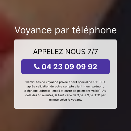
Voyance par téléphone
APPELEZ NOUS 7/7
04 23 09 09 92
10 minutes de voyance privée à tarif spécial de 15€ TTC,
après validation de votre compte client (nom, prénom,
téléphone, adresse, email et carte de paiement valide). Au-
delà des 10 minutes, le tarif varie de 3,5€ à 9,5€ TTC par
minute selon le voyant.