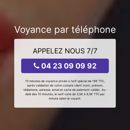
Voyance par téléphone
APPELEZ NOUS 7/7
04 23 09 09 92
10 minutes de voyance privée à tarif spécial de 15€ TTC,
après validation de votre compte client (nom, prénom,
téléphone, adresse, email et carte de paiement valide). Au-
delà des 10 minutes, le tarif varie de 3,5€ à 9,5€ TTC par
minute selon le voyant.